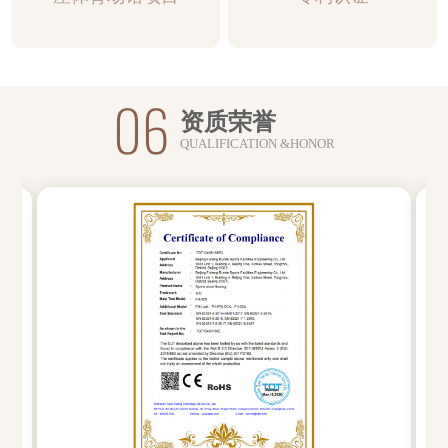
06
资质荣誉
QUALIFICATION &HONOR