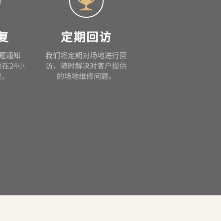

复
定期回访
题通知
我们将定期对场地进行回