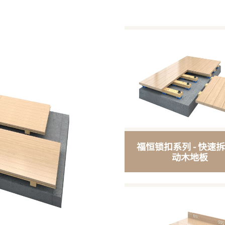
福恒锁扣系列 - 快速
动木地板