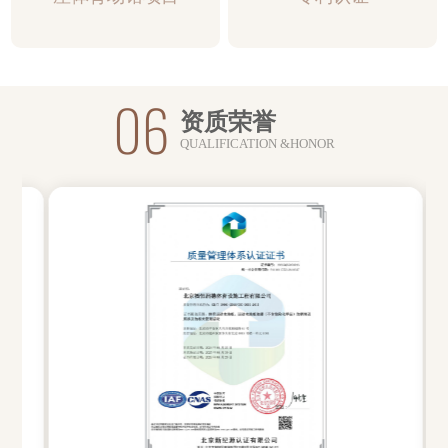
06
资质荣誉
QUALIFICATION &HONOR